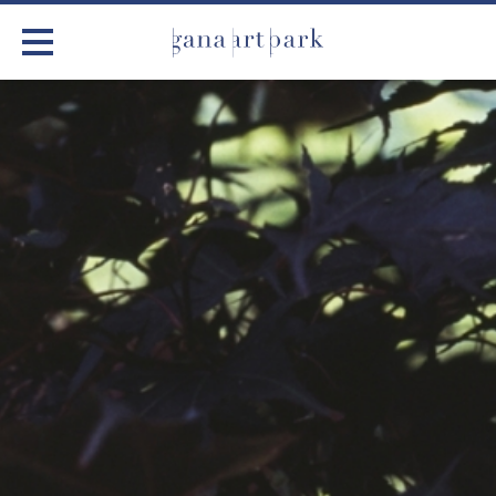
가나아트파크
전시
어린이 체험
작품소개
아틀리에
커뮤니티