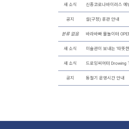
새 소식
신종코로나바이러스 예방을
공지
설(구정) 휴관 안내
분류 없음
바라바빠 물놀이터 OPEN 
새 소식
미술관이 보내는 ‘따뜻한
새 소식
드로잉씨어터 Drowing T
공지
동절기 운영시간 안내