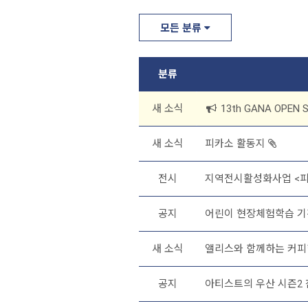
모든 분류
분류
새 소식
13th GANA OPEN
새 소식
피카소 활동지
전시
지역전시활성화사업 <
공지
어린이 현장체험학습 기간
새 소식
앨리스와 함께하는 커피
공지
아티스트의 우산 시즌2 