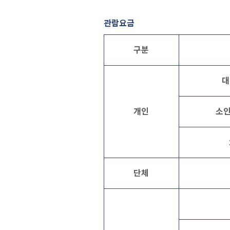
관람요금
구분
대
개인
소인
단체