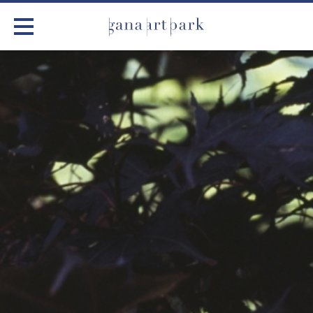
가나아트파크
전시
어린이 체험
작품소개
아틀리에
커뮤니티