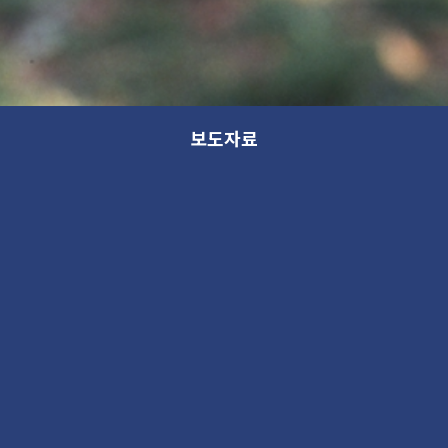
보도자료
모든 분류
분류
제목
전시
윤위동개인전