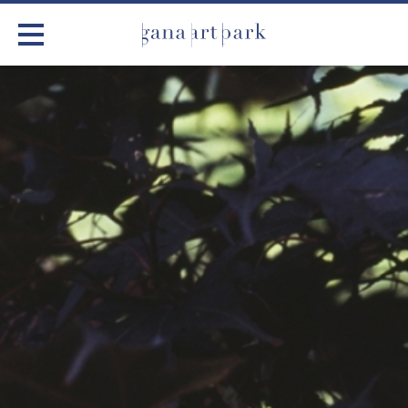
가나아트파크
전시
어린이 체험
작품소개
아틀리에
커뮤니티