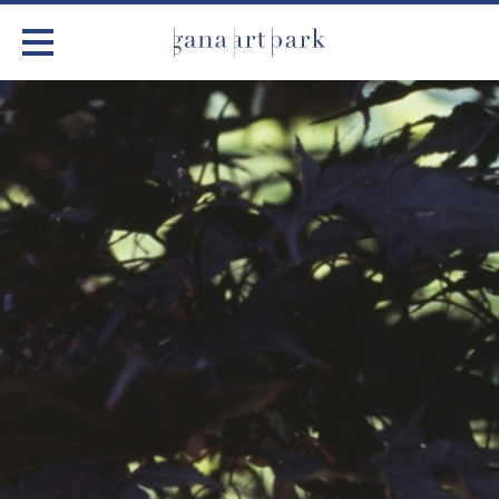
가나아트파크
전시
어린이 체험
작품소개
아틀리에
커뮤니티