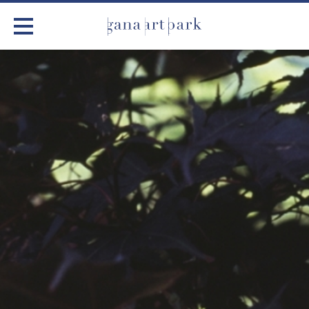
가나아트파크
전시
어린이 체험
작품소개
아틀리에
커뮤니티