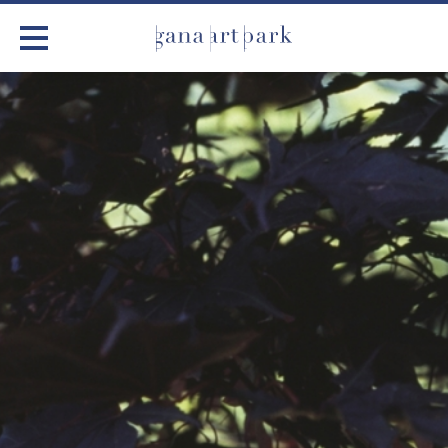
가나아트파크
전시
어린이 체험
작품소개
아틀리에
커뮤니티