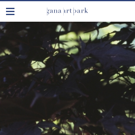
가나아트파크
전시
어린이 체험
작품소개
아틀리에
커뮤니티