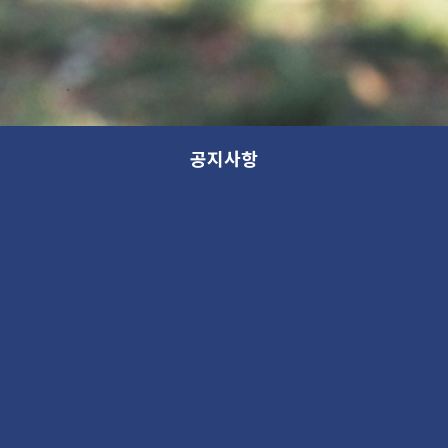
공지사항
새 소식
분류
제목
작성일
새 소식
4월
핑크월프로젝트 인스타그램 이벤트
[마감]
2017. 4. 