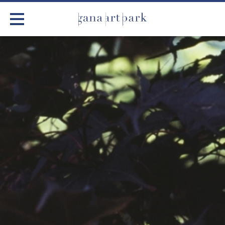
가나아트파크
전시
어린이 체험
작품소개
아틀리에
커뮤니티