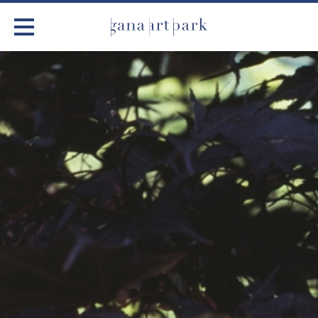
가나아트파크
전시
어린이 체험
작품소개
아틀리에
커뮤니티