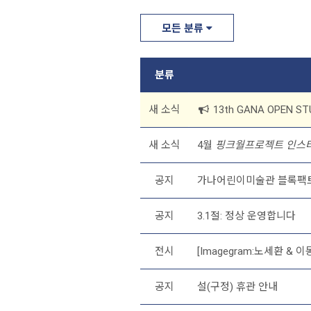
모든 분류
분류
새 소식
13th GANA OPEN S
새 소식
4월
핑크월프로젝트 인스
공지
가나어린이미술관 블록팩
공지
3.1절: 정상 운영합니다
전시
[Imagegram:노세환 & 이
공지
설(구정) 휴관 안내