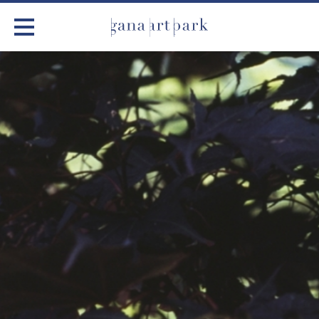
가나아트파크
전시
어린이 체험
작품소개
아틀리에
커뮤니티