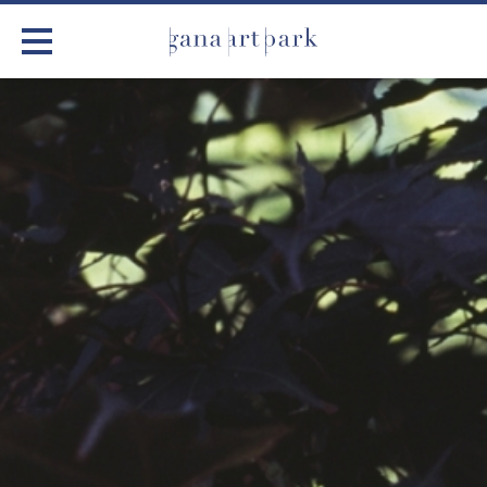
가나아트파크
전시
어린이 체험
작품소개
아틀리에
커뮤니티