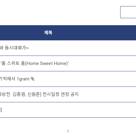
제목
와 동시대화가>
 스위트 홈(Home Sweet Home)'
기억에서 1gram
방전: 김종권, 신원준] 전시일정 연장 공지
]
1