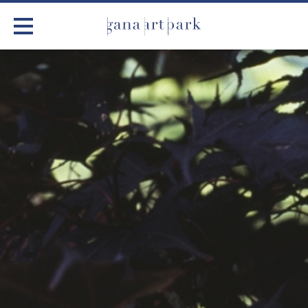
가나아트파크
전시
어린이 체험
작품소개
아틀리에
커뮤니티