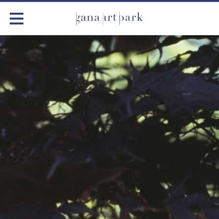
가나아트파크
전시
어린이 체험
작품소개
아틀리에
커뮤니티