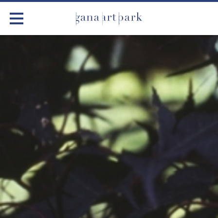
가나아트파크
전시
어린이 체험
작품소개
아틀리에
커뮤니티