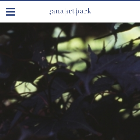
가나아트파크
전시
어린이 체험
작품소개
아틀리에
커뮤니티