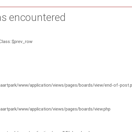
as encountered
Class::$prev_row
artpark/www/application/views/pages/boards/view/end-of-post.
artpark/www/application/views/pages/boards/view.php