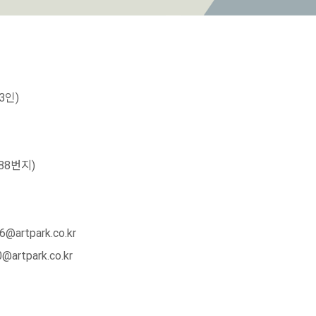
3인)
88번지)
rtpark.co.kr
park.co.kr