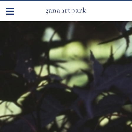
가나아트파크
전시
어린이 체험
작품소개
아틀리에
커뮤니티