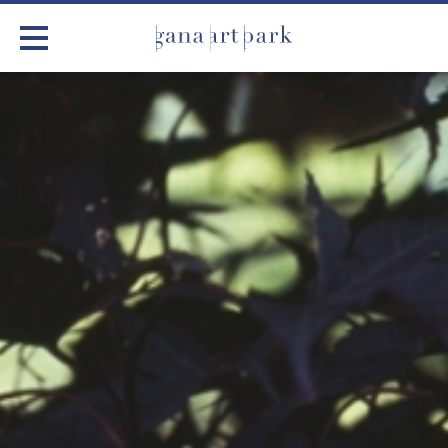
가나아트파크
전시
어린이 체험
작품소개
아틀리에
커뮤니티