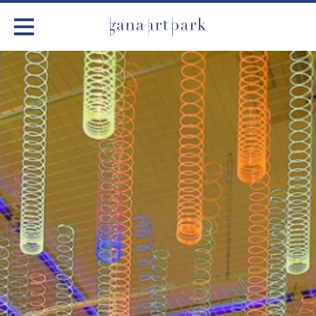
가나아트파크
전시
가나 어린이미술관
블루 스페이스
레드 스페이스
옐로우 스페이스