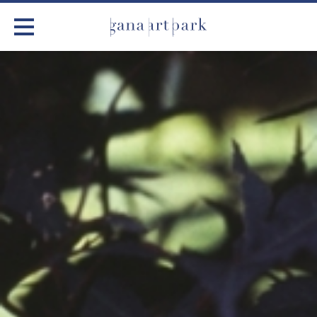
가나아트파크
전시
어린이 체험
작품소개
아틀리에
커뮤니티