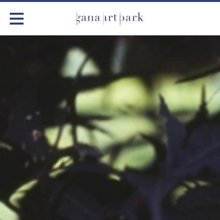
가나아트파크
전시
어린이 체험
작품소개
아틀리에
커뮤니티