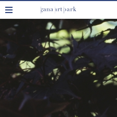
가나아트파크
전시
어린이 체험
작품소개
아틀리에
커뮤니티