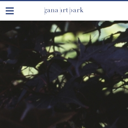
가나아트파크
전시
어린이 체험
작품소개
아틀리에
커뮤니티