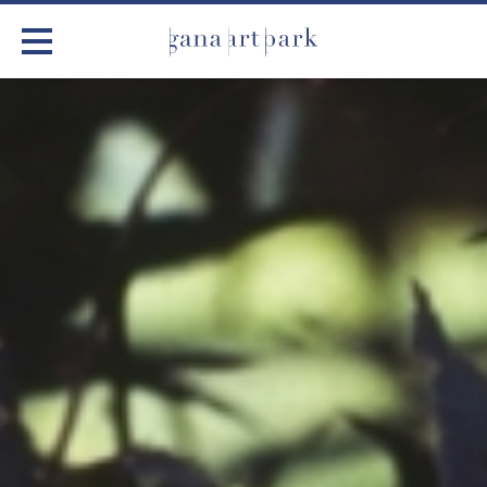
가나아트파크
전시
어린이 체험
작품소개
아틀리에
커뮤니티