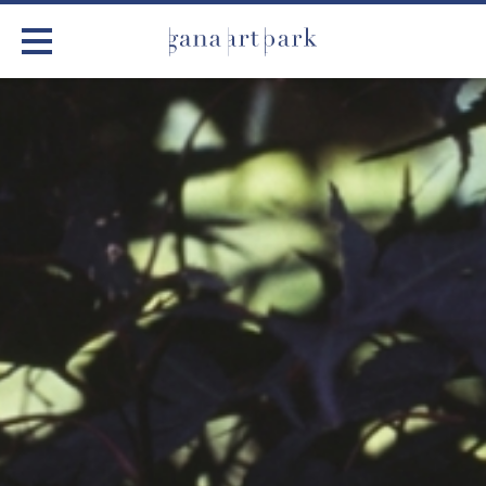
가나아트파크
전시
어린이 체험
작품소개
아틀리에
커뮤니티