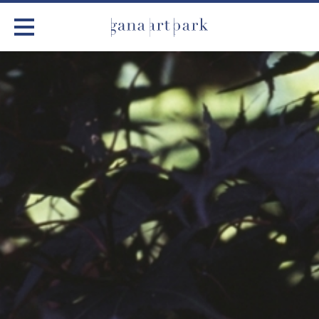
가나아트파크
전시
어린이 체험
작품소개
아틀리에
커뮤니티