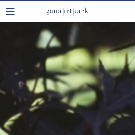
가나아트파크
전시
어린이 체험
작품소개
아틀리에
커뮤니티