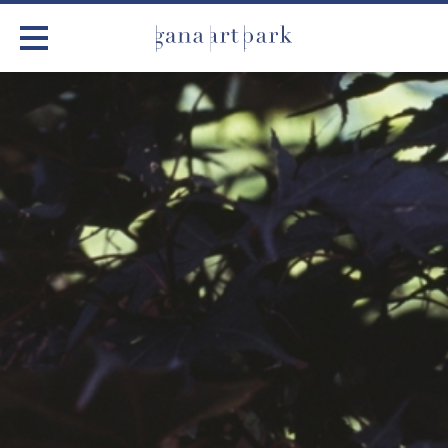
가나아트파크
전시
어린이 체험
작품소개
아틀리에
커뮤니티