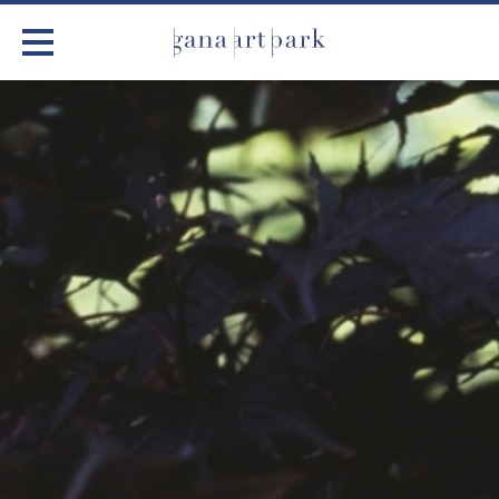
가나아트파크
전시
어린이 체험
작품소개
아틀리에
커뮤니티