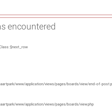
as encountered
Class::$next_row
artpark/www/application/views/pages/boards/view/end-of-post.
artpark/www/application/views/pages/boards/view.php