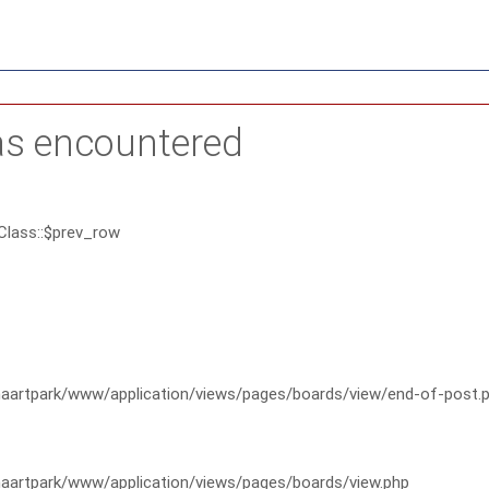
as encountered
Class::$prev_row
artpark/www/application/views/pages/boards/view/end-of-post.
artpark/www/application/views/pages/boards/view.php