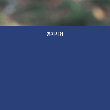
공지사항
공지
분류
제목
공지
"10월 토요 업사이클" 행사별 메뉴얼
201