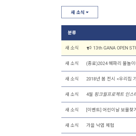
새 소식
분류
새 소식
13th GANA OPEN S
새 소식
(종료)2024 해파리 물놀
새 소식
2018년 봄 전시 <우리집 
새 소식
4월
핑크월프로젝트 인스
새 소식
[이벤트] 어린이날 보물찾
새 소식
가을 낙엽 체험