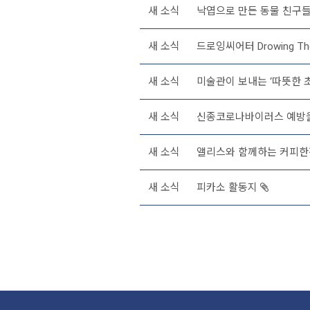
새 소식
낙엽으로 만든 동물 친구들
새 소식
드로잉씨어터 Drowing The
새 소식
미술관이 보내는 ‘따뜻한 초
새 소식
신종코로나바이러스 예방을 
새 소식
앨리스와 함께하는 커피한
새 소식
피카소 활동지