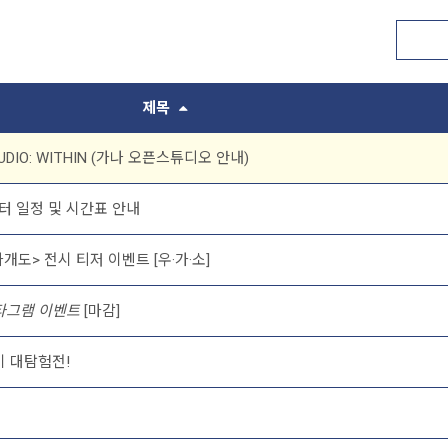
제목
TUDIO: WITHIN (가나 오픈스튜디오 안내)
이터 일정 및 시간표 안내
가개도> 전시 티저 이벤트 [우·가·소]
타그램 이벤트
[마감]
기 대탐험전!