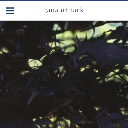
가나아트파크
전시
어린이 체험
작품소개
아틀리에
커뮤니티