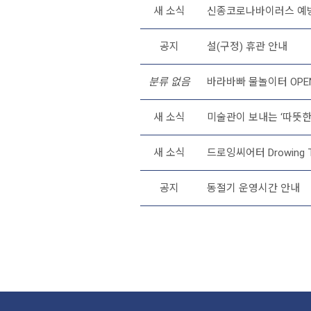
새 소식
신종코로나바이러스 예방을
공지
설(구정) 휴관 안내
분류 없음
바라바빠 물놀이터 OPEN 
새 소식
미술관이 보내는 ‘따뜻한
새 소식
드로잉씨어터 Drowing T
공지
동절기 운영시간 안내