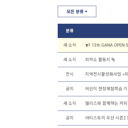
모든 분류
분류
새 소식
13th GANA OPEN
새 소식
피카소 활동지
전시
지역전시활성화사업 <
공지
어린이 현장체험학습 기간
새 소식
앨리스와 함께하는 커피
공지
아티스트의 우산 시즌2 