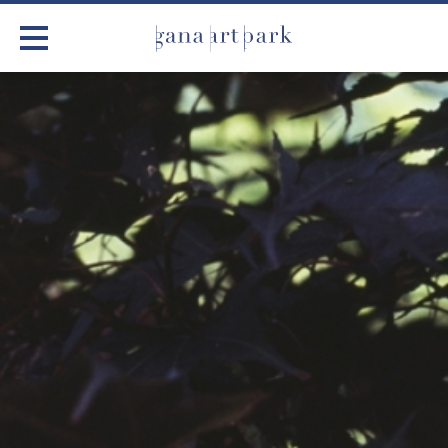
가나아트파크
전시
어린이 체험
작품소개
아틀리에
커뮤니티