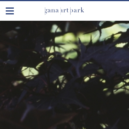
가나아트파크
전시
어린이 체험
작품소개
아틀리에
커뮤니티