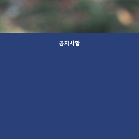
공지사항
공지
분류
제목
공지
설(구정) 휴관 안내