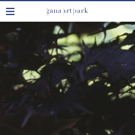
가나아트파크
전시
어린이 체험
작품소개
아틀리에
커뮤니티