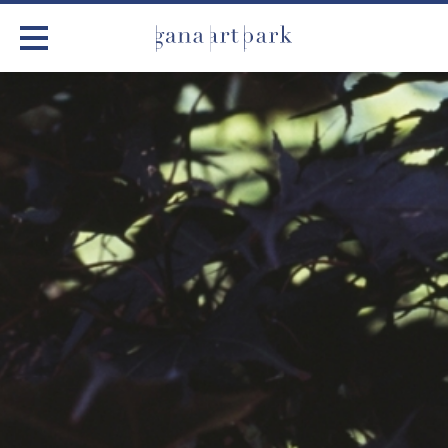
가나아트파크
전시
어린이 체험
작품소개
아틀리에
커뮤니티