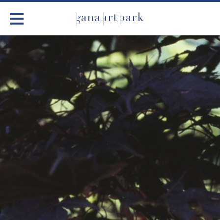
가나아트파크
전시
어린이 체험
작품소개
아틀리에
커뮤니티