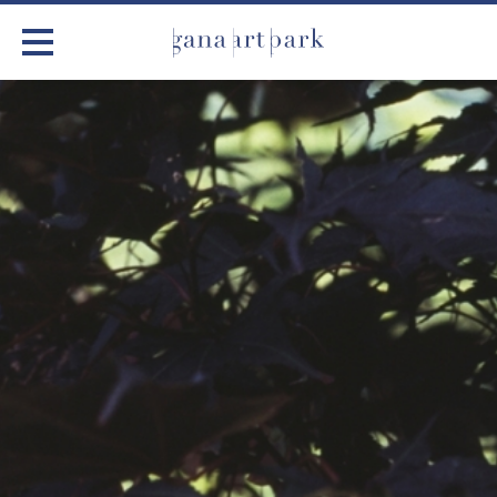
가나아트파크
전시
어린이 체험
작품소개
아틀리에
커뮤니티