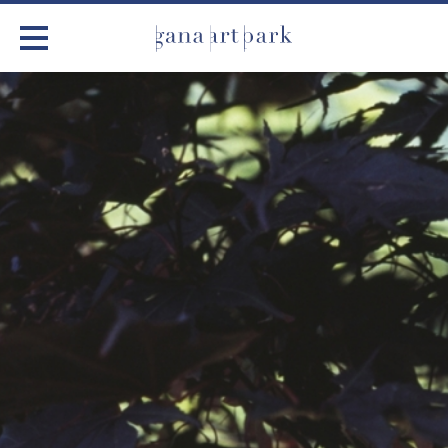
가나아트파크
전시
어린이 체험
작품소개
아틀리에
커뮤니티