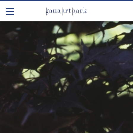
가나아트파크
전시
어린이 체험
작품소개
아틀리에
커뮤니티