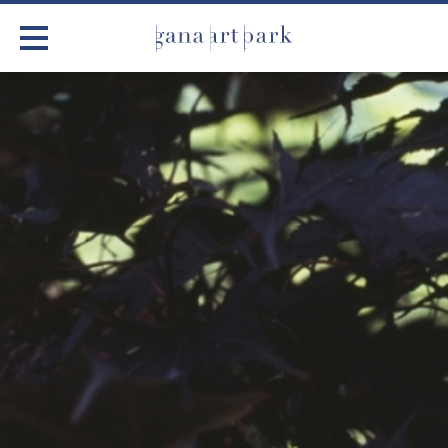
가나아트파크
전시
어린이 체험
작품소개
아틀리에
커뮤니티