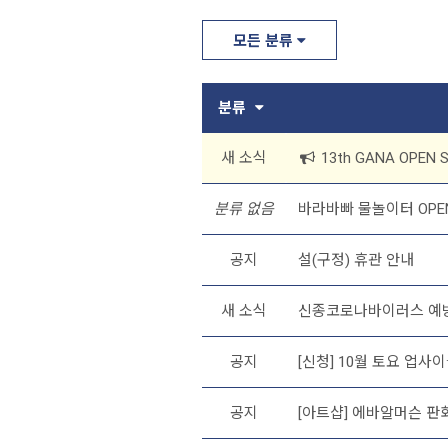
모든 분류
분류
새 소식
13th GANA OPEN
분류 없음
바라바빠 물놀이터 OPEN 
공지
설(구정) 휴관 안내
새 소식
신종코로나바이러스 예방을
공지
[신청] 10월 토요 업사이
공지
[아트샵] 에바알머슨 판