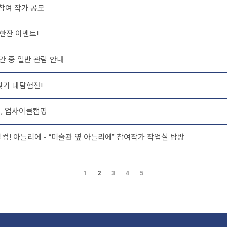
참여 작가 공모
한잔 이벤트!
 중 일반 관람 안내
찾기 대탐험전!
전, 업사이클캠핑
 웰컴! 아틀리에 - “미술관 옆 아틀리에” 참여작가 작업실 탐방
1
2
3
4
5