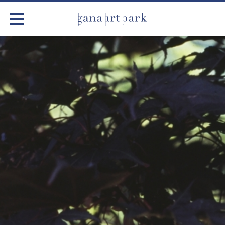
가나아트파크
전시
어린이 체험
작품소개
아틀리에
커뮤니티